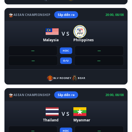
20:00, 08/08
ASEAN CHAMPIONSHIP
Sắp diễn ra
VS
Malaysia
Philippines
—
—
HDC
—
—
O/U
BLV ROONEY
BEAR
20:00, 08/08
ASEAN CHAMPIONSHIP
Sắp diễn ra
VS
Thailand
Myanmar
—
—
HDC