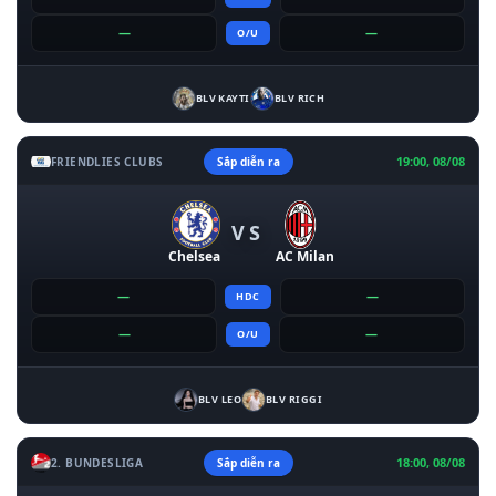
—
—
O/U
BLV KAYTI
BLV RICH
19:00, 08/08
FRIENDLIES CLUBS
Sắp diễn ra
VS
Chelsea
AC Milan
—
—
HDC
—
—
O/U
BLV LEO
BLV RIGGI
18:00, 08/08
2. BUNDESLIGA
Sắp diễn ra