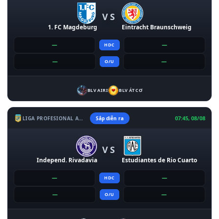
VS
1. FC Magdeburg
Eintracht Braunschweig
—
—
HDC
—
—
O/U
BLV AIRI
BLV ÁT CƠ
07:45, 08/08
LIGA PROFESIONAL ARGENTINA
Sắp diễn ra
VS
Independ. Rivadavia
Estudiantes de Rio Cuarto
—
—
HDC
—
—
O/U