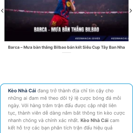
Barca – Mưa bàn thắng Bilbao bán kết Siêu Cup Tây Ban Nha
Kèo Nhà Cái
đang trở thành địa chỉ tin cậy cho
những ai đam mê theo dõi tỷ lệ cược bóng đá mỗi
ngày. Với hàng trăm trận đấu được cập nhật liên
tục, thành viên dễ dàng nắm bắt thông tin kèo cược
nhanh chóng và chính xác nhất.
Kèo Nhà Cái
cam
kết hỗ trợ các bạn phân tích trận đấu hiệu quả