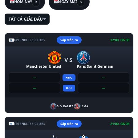
HÔM NAY
NGÀY MAI
9
3
TẤT CẢ GIẢI ĐẤU
22:00, 08/08
FRIENDLIES CLUBS
Sắp diễn ra
VS
Manchester United
Paris Saint Germain
—
—
HDC
—
—
O/U
BLV KAISER
LIMA
21:00, 08/08
FRIENDLIES CLUBS
Sắp diễn ra