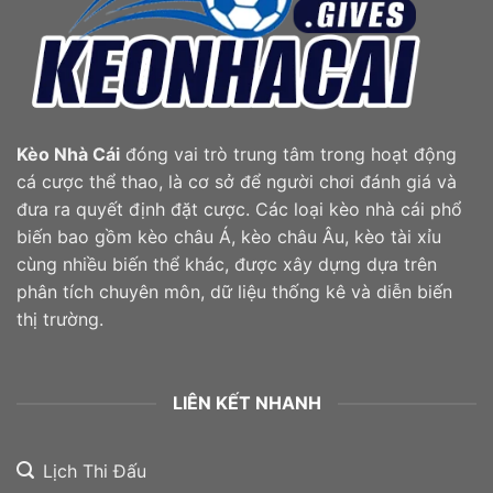
Nhiều người lựa chọn
UU88 nhà cái
vì nền tảng này
mang lại cảm giác sử dụng khá ổn định và dễ thao
tác. Giao diện rõ ràng cùng tốc độ truy cập mượt
giúp người dùng cảm thấy yên tâm hơn khi trải
nghiệm.
Kèo Nhà Cái
đóng vai trò trung tâm trong hoạt động
Điểm khiến
NK88 nhà cái
được nhiều người đánh
cá cược thể thao, là cơ sở để người chơi đánh giá và
giá tích cực là khả năng hoạt động khá ổn định và
đưa ra quyết định đặt cược. Các loại kèo nhà cái phổ
cách hiển thị nội dung dễ theo dõi, tạo cảm giác
biến bao gồm kèo châu Á, kèo châu Âu, kèo tài xỉu
khá tin cậy trong quá trình sử dụng.
cùng nhiều biến thể khác, được xây dựng dựa trên
phân tích chuyên môn, dữ liệu thống kê và diễn biến
Không quá phô trương nhưng
TR88 nhà cái
vẫn tạo
thị trường.
được độ uy tín riêng nhờ giao diện hiện đại và tốc
độ phản hồi khá nhanh trên nhiều thiết bị khác
nhau.
LIÊN KẾT NHANH
Nhiều người thích
QS88 nhà cái
vì bố cục được sắp
xếp khá hợp lý và thao tác cũng rất đơn giản. Điều
Lịch Thi Đấu
này giúp quá trình trải nghiệm trở nên thoải mái và